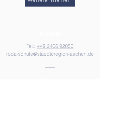
Weitere Themen
Kontakt
Tel.:
+49 2406 92050
roda-schule@staedteregion-aachen.de
Adresse
Geilenkirchener Straße 33
52134 Herzogenrath