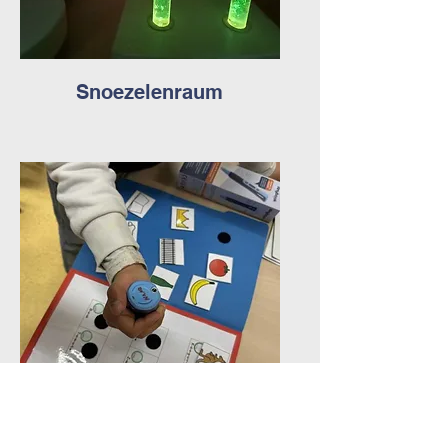
Snoezelenraum
Anybookreader